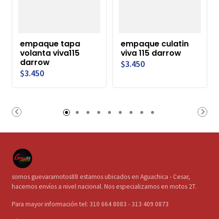
empaque tapa
empaque culatin
volanta viva115
viva 115 darrow
darrow
$3.450
$3.450
somos guevaramotos88 estamos ubicados en Aguachica - Cesar,
hacemos envíos a nivel nacional. Nos especializamos en motos 2T.
Para mayor información tel: 310 664 8083 - 313 409 0873