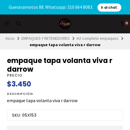
Guevaramotos 88. Whatsapp: 310 664 8083.
Ir al chat.
0
Inicio
EMPAQUES Y RETENEDORES
Kit completo empaques
empaque tapa volanta viva r darrow
empaque tapa volanta viva r
darrow
PRECIO
$3.450
DESCRIPCIÓN
empaque tapa volanta viva r darrow
SKU: 05X153