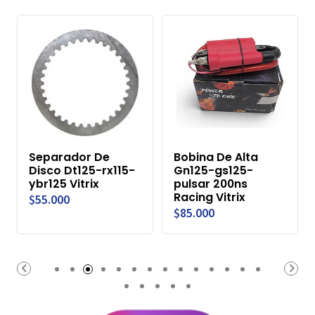
Separador De
Bobina De Alta
Disco Dt125-rx115-
Gn125-gs125-
ybr125 Vitrix
pulsar 200ns
Racing Vitrix
$55.000
$85.000