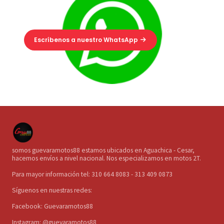
Escríbenos a nuestro WhatsApp
somos guevaramotos88 estamos ubicados en Aguachica - Cesar,
hacemos envíos a nivel nacional. Nos especializamos en motos 2T.
Para mayor información tel: 310 664 8083 - 313 409 0873
Síguenos en nuestras redes:
Facebook: Guevaramotos88
Instagram: @guevaramotos88