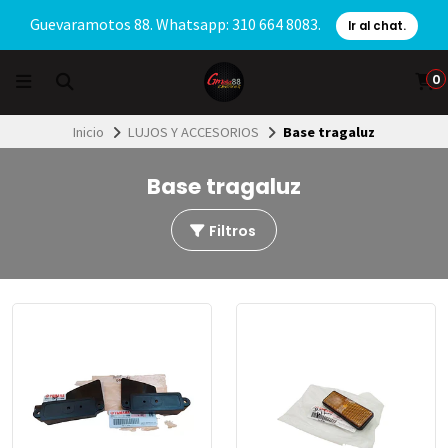
Guevaramotos 88. Whatsapp: 310 664 8083.
Ir al chat.
0
Inicio
LUJOS Y ACCESORIOS
Base tragaluz
Base tragaluz
Filtros