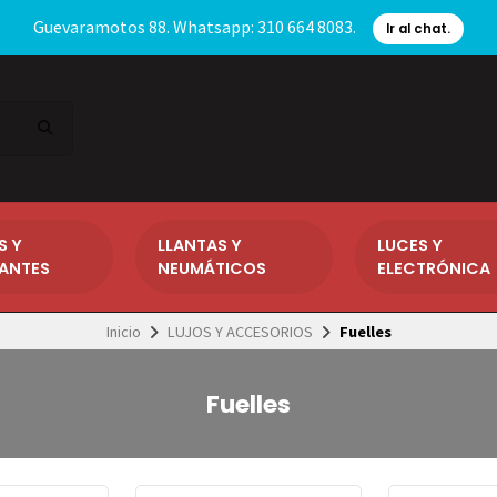
Guevaramotos 88. Whatsapp: 310 664 8083.
Ir al chat.
S Y
LLANTAS Y
LUCES Y
CANTES
NEUMÁTICOS
ELECTRÓNICA
Inicio
LUJOS Y ACCESORIOS
Fuelles
Fuelles