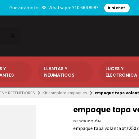
Guevaramotos 88. Whatsapp: 310 664 8083.
Ir al chat.
S Y
LLANTAS Y
LUCES Y
CANTES
NEUMÁTICOS
ELECTRÓNICA
S Y RETENEDORES
Kit completo empaques
empaque tapa volant
empaque tapa vo
DESCRIPCIÓN
empaque tapa volanta xtz250 