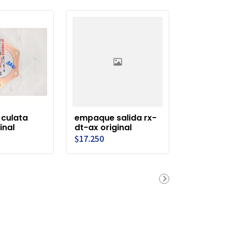
culata
empaque salida rx-
inal
dt-ax original
$17.250