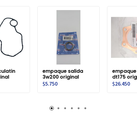
ulatin
empaque salida
empaque 
inal
3w200 original
dt175 orig
$5.750
$26.450