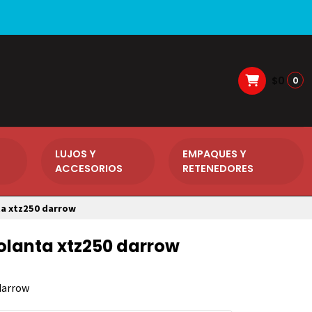
$0
0
LUJOS Y
EMPAQUES Y
ACCESORIOS
RETENEDORES
a xtz250 darrow
lanta xtz250 darrow
darrow