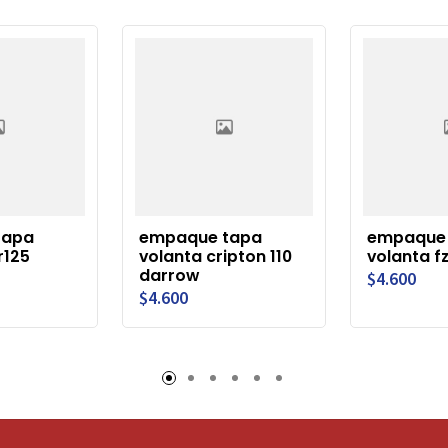
tapa
empaque tapa
empaque
r125
volanta cripton 110
volanta f
darrow
$4.600
$4.600