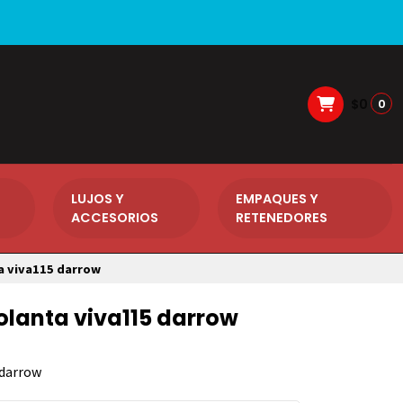
$0
0
LUJOS Y
EMPAQUES Y
ACCESORIOS
RETENEDORES
a viva115 darrow
lanta viva115 darrow
 darrow