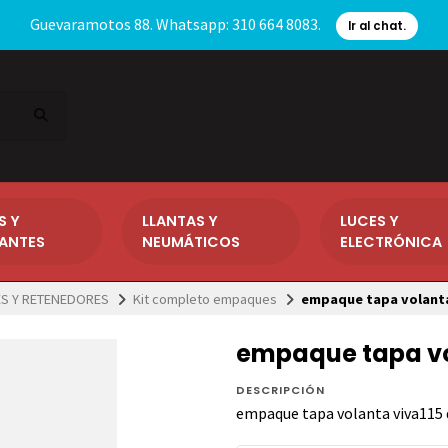
Guevaramotos 88. Whatsapp: 310 664 8083.
Ir al chat.
S Y
LLANTAS Y
LUCES Y
CANTES
NEUMÁTICOS
ELECTRÓNICA
S Y RETENEDORES
Kit completo empaques
empaque tapa volant
empaque tapa vo
DESCRIPCIÓN
empaque tapa volanta viva115