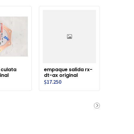
culata
empaque salida rx-
inal
dt-ax original
$17.250