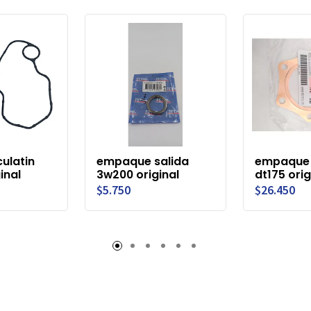
ulatin
empaque salida
empaque 
inal
3w200 original
dt175 orig
$5.750
$26.450