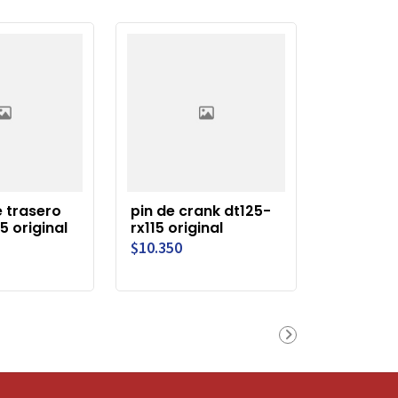
 trasero
pin de crank dt125-
5 original
rx115 original
$10.350