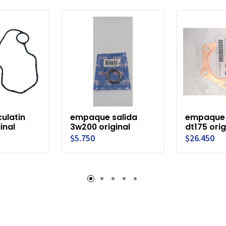
ulatin
empaque salida
empaque 
inal
3w200 original
dt175 orig
$5.750
$26.450