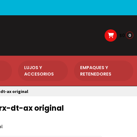
$0
0
LUJOS Y
EMPAQUES Y
ACCESORIOS
RETENEDORES
dt-ax original
x-dt-ax original
al