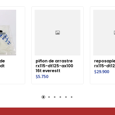
 de
piñon de arrastre
reposapie
dt
rx115-dt125-ax100
rx115-dt12
16t everestt
$29.900
$5.750