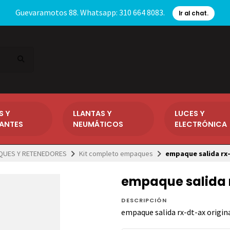
Guevaramotos 88. Whatsapp: 310 664 8083.
Ir al chat.
S Y
LLANTAS Y
LUCES Y
CANTES
NEUMÁTICOS
ELECTRÓNICA
QUES Y RETENEDORES
Kit completo empaques
empaque salida rx-
empaque salida r
DESCRIPCIÓN
empaque salida rx-dt-ax origin