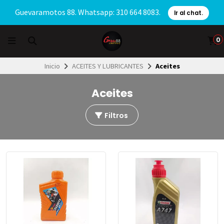
Guevaramotos 88. Whatsapp: 310 664 8083.
Ir al chat.
0
Inicio
ACEITES Y LUBRICANTES
Aceites
Aceites
Filtros