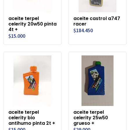
aceite terpel
aceite castrol a747
celerity 20w50 pinta
racer
4t +
$184.450
$15.000
aceite terpel
aceite terpel
celerity bio
celerity 25w50
antihumo pinta 2t +
grueso +
$15.000
$29.000