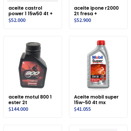
aceite castrol
aceite ipone r2000
power 1 15w50 4t +
2t fresa +
$52.000
$52.900
aceite motul 800 1
Aceite mobil super
ester 2t
15w-50 4t mx
$144.000
$41.055