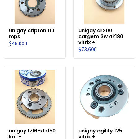
unigay cripton 110
unigay dr200
mps
cargero 3w ak180
vitrix +
$46.000
$73.600
unigay fz16-xtz150
unigay agility 125
knt +
vitrix +