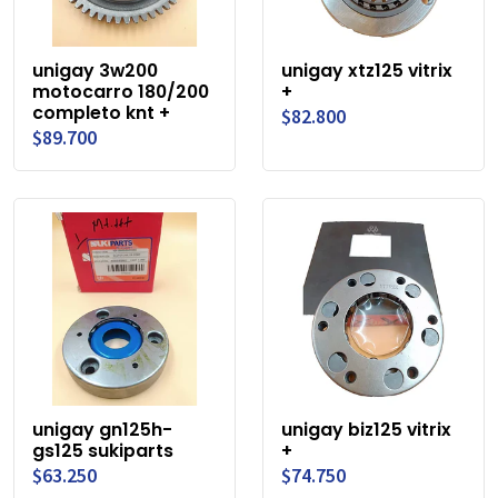
unigay 3w200
unigay xtz125 vitrix
motocarro 180/200
+
completo knt +
$82.800
$89.700
unigay gn125h-
unigay biz125 vitrix
gs125 sukiparts
+
$63.250
$74.750