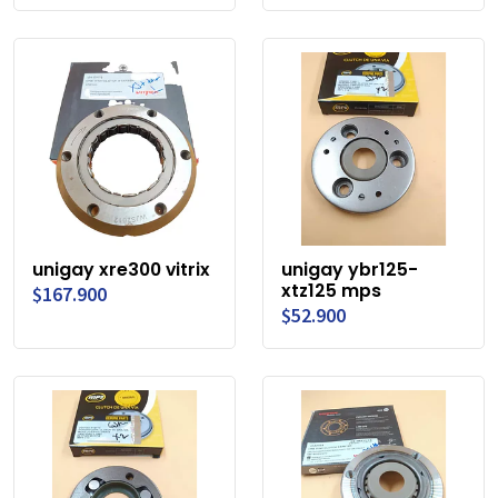
unigay xre300 vitrix
unigay ybr125-
xtz125 mps
$167.900
$52.900