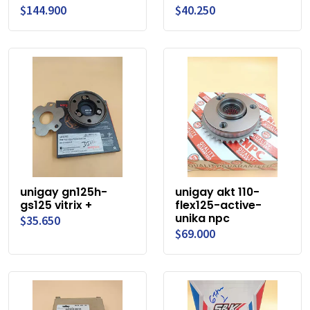
$144.900
$40.250
unigay gn125h-
unigay akt 110-
gs125 vitrix +
flex125-active-
unika npc
$35.650
$69.000