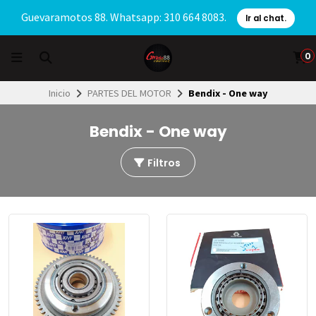
Guevaramotos 88. Whatsapp: 310 664 8083.
Ir al chat.
0
Inicio
PARTES DEL MOTOR
Bendix - One way
Bendix - One way
Filtros