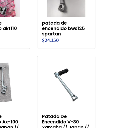
e
patada de
 akt110
encendido bws125
spartan
$24.150
e
Patada De
 Ax-100
Encendido V-80
 Japan //
Yamaha // Japan //