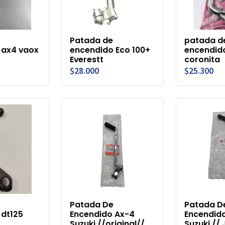
Patada de
patada d
 ax4 vaox
encendido Eco 100+
encendido
Everestt
coronita
$28.000
$25.300
Patada De
Patada D
 dt125
Encendido Ax-4
Encendido
Suzuki //original//
Suzuki //