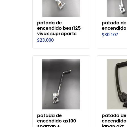
patada de
patada de
encendido best125-
encendido
vivax supraparts
$30.107
$23.000
patada de
patada de
encendido ax100
encendido
spartan +
japan akt