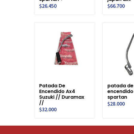
$26.450
$66.700
Patada De
patada de
Encendido Ax4
encendido
Suzuki // Duramax
spartan
//
$28.000
$32.000