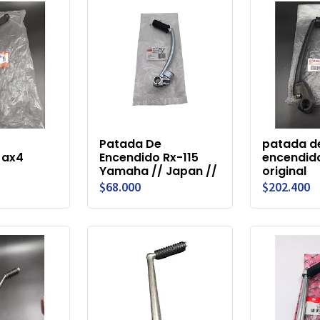
Patada De
patada d
 ax4
Encendido Rx-115
encendido
Yamaha // Japan //
original
$68.000
$202.400