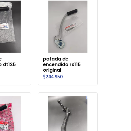
e
patada de
 dt125
encendido rx115
original
$244.950