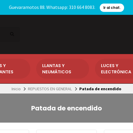
Guevaramotos 88. Whatsapp: 310 664 8083.
Ir al chat.
S Y
LLANTAS Y
LUCES Y
CANTES
NEUMÁTICOS
ELECTRÓNICA
Inicio
REPUESTOS EN GENERAL
Patada de encendido
Patada de encendido