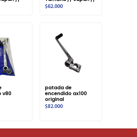
$62.000
e
patada de
o v80
encendido ax100
original
$82.000