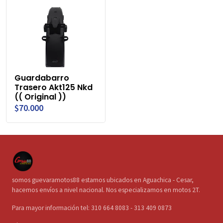
Guardabarro
Trasero Akt125 Nkd
(( Original ))
$70.000
somos guevaramotos88 estamos ubicados en Aguachica - Cesar,
hacemos envíos a nivel nacional. Nos especializamos en motos 2T.
Para mayor información tel: 310 664 8083 - 313 409 0873