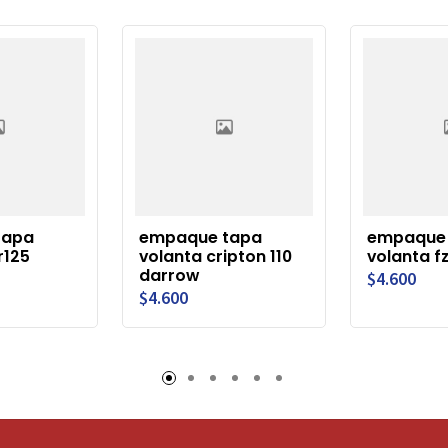
tapa
empaque tapa
empaque
r125
volanta cripton 110
volanta f
darrow
$4.600
$4.600