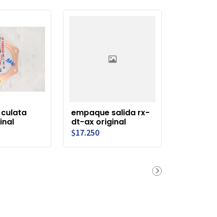
culata
empaque salida rx-
inal
dt-ax original
$17.250