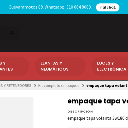
Guevaramotos 88. Whatsapp: 310 664 8083.
Ir al chat.
S Y
LLANTAS Y
LUCES Y
CANTES
NEUMÁTICOS
ELECTRÓNICA
S Y RETENEDORES
Kit completo empaques
empaque tapa volant
empaque tapa vo
DESCRIPCIÓN
empaque tapa volanta 3w180 