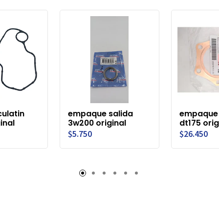
ulatin
empaque salida
empaque 
inal
3w200 original
dt175 orig
$5.750
$26.450