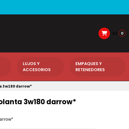
$0
0
LUJOS Y
EMPAQUES Y
ACCESORIOS
RETENEDORES
a 3w180 darrow*
lanta 3w180 darrow*
darrow*