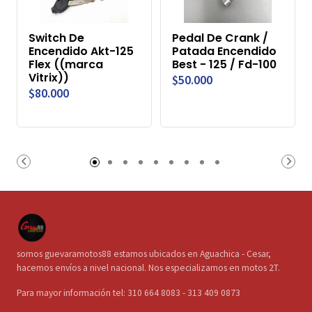
Switch De
Pedal De Crank /
Encendido Akt-125
Patada Encendido
Flex ((marca
Best - 125 / Fd-100
Vitrix))
$50.000
$80.000
somos guevaramotos88 estamos ubicados en Aguachica - Cesar,
hacemos envíos a nivel nacional. Nos especializamos en motos 2T.
Para mayor información tel: 310 664 8083 - 313 409 0873