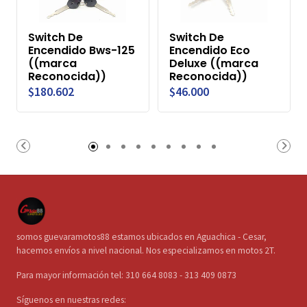
Switch De
Switch De
Encendido Bws-125
Encendido Eco
((marca
Deluxe ((marca
Reconocida))
Reconocida))
$180.602
$46.000
somos guevaramotos88 estamos ubicados en Aguachica - Cesar,
hacemos envíos a nivel nacional. Nos especializamos en motos 2T.
Para mayor información tel: 310 664 8083 - 313 409 0873
Síguenos en nuestras redes: