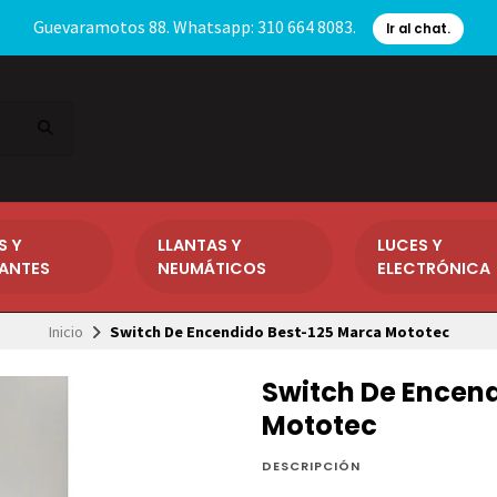
Guevaramotos 88. Whatsapp: 310 664 8083.
Ir al chat.
S Y
LLANTAS Y
LUCES Y
CANTES
NEUMÁTICOS
ELECTRÓNICA
Inicio
Switch De Encendido Best-125 Marca Mototec
Switch De Encen
Mototec
DESCRIPCIÓN