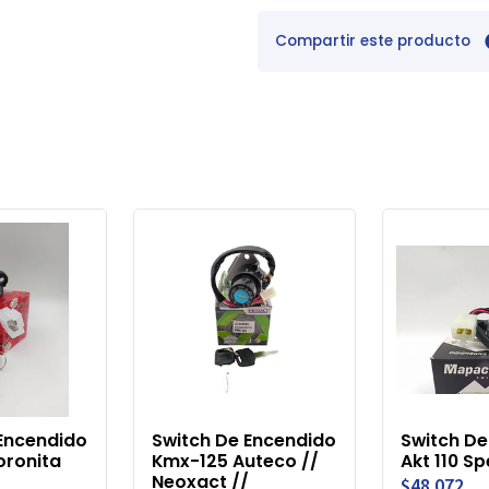
Compartir este producto
Encendido
Switch De Encendido
Switch De
oronita
Kmx-125 Auteco //
Akt 110 Sp
Neoxact //
$48.072