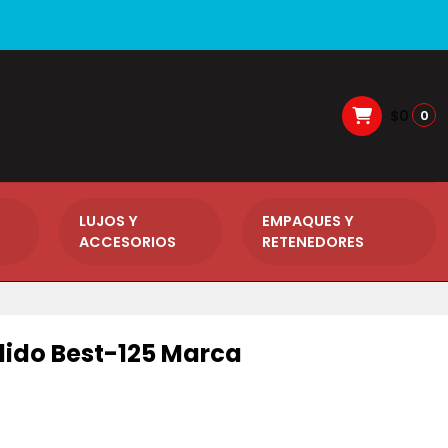
$0
0
LUJOS Y
EMPAQUES Y
ACCESORIOS
RETENEDORES
dido Best-125 Marca