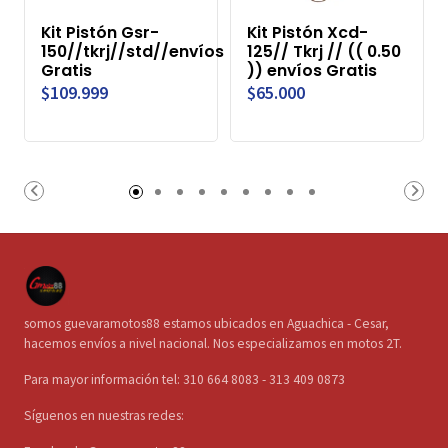
Kit Pistón Gsr-
Kit Pistón Xcd-
150//tkrj//std//envíos
125// Tkrj // (( 0.50
Gratis
)) envíos Gratis
$109.999
$65.000
somos guevaramotos88 estamos ubicados en Aguachica - Cesar,
hacemos envíos a nivel nacional. Nos especializamos en motos 2T.
Para mayor información tel: 310 664 8083 - 313 409 0873
Síguenos en nuestras redes: