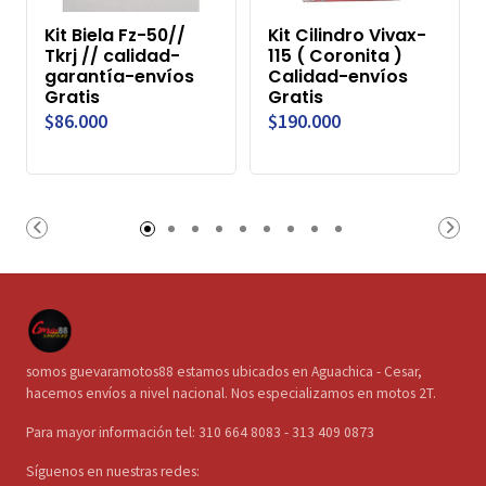
Kit Biela Fz-50//
Kit Cilindro Vivax-
Tkrj // calidad-
115 ( Coronita )
garantía-envíos
Calidad-envíos
Gratis
Gratis
$86.000
$190.000
somos guevaramotos88 estamos ubicados en Aguachica - Cesar,
hacemos envíos a nivel nacional. Nos especializamos en motos 2T.
Para mayor información tel: 310 664 8083 - 313 409 0873
Síguenos en nuestras redes: