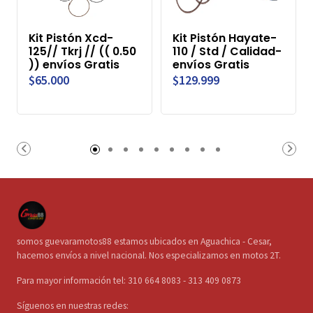
Kit Pistón Xcd-
Kit Pistón Hayate-
125// Tkrj // (( 0.50
110 / Std / Calidad-
)) envíos Gratis
envíos Gratis
$65.000
$129.999
somos guevaramotos88 estamos ubicados en Aguachica - Cesar,
hacemos envíos a nivel nacional. Nos especializamos en motos 2T.
Para mayor información tel: 310 664 8083 - 313 409 0873
Síguenos en nuestras redes: