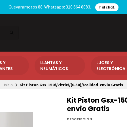
Guevaramotos 88. Whatsapp: 310 664 8083.
Ir al chat.
S Y
LLANTAS Y
LUCES Y
CANTES
NEUMÁTICOS
ELECTRÓNICA
Inicio
Kit Piston Gsx-150//vitrix//(0.50)//calidad-envio Gratis
Kit Piston Gsx-15
envio Gratis
DESCRIPCIÓN