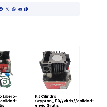
ro Libero-
Kit Cilindro
x/calidad-
Crypton_110//vitrix//calidad-
tis
envio Gratis