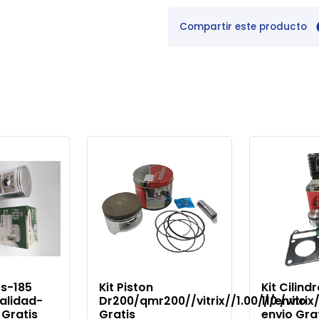
Compartir este producto
Ts-185
Kit Piston
Kit Cilind
calidad-
Dr200/qmr200//vitrix//1.00///envio
110 /vitri
 Gratis
Gratis
envio Gra