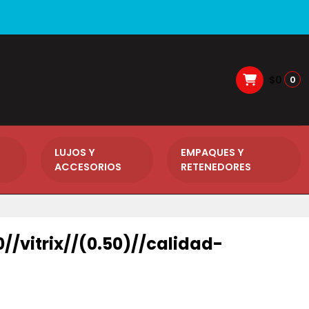
$0
0
LUJOS Y
EMPAQUES Y
ACCESORIOS
RETENEDORES
0//vitrix//(0.50)//calidad-