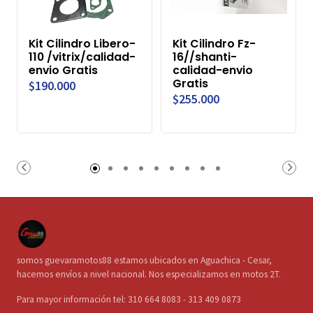
Kit Cilindro Libero-
Kit Cilindro Fz-
110 /vitrix/calidad-
16//shanti-
envio Gratis
calidad-envio
Gratis
$190.000
$255.000
somos guevaramotos88 estamos ubicados en Aguachica - Cesar,
hacemos envíos a nivel nacional. Nos especializamos en motos 2T.
Para mayor información tel: 310 664 8083 - 313 409 0873