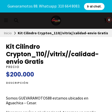
Guevaramotos 88. Whatsapp: 310 664 8083.
Ir al chat.
0
Inicio
Kit Cilindro Crypton_110//vitrix//calidad-envio Gratis
Kit Cilindro
Crypton_110//vitrix//calidad-
envio Gratis
PRECIO
$200.000
DESCRIPCIÓN
Somos GUEVARAMOTOS88 estamos ubicados en
Aguachica – Cesar.