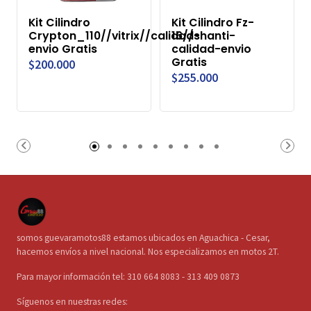
Kit Cilindro
Kit Cilindro Fz-
Crypton_110//vitrix//calidad-
16//shanti-
envio Gratis
calidad-envio
Gratis
$200.000
$255.000
somos guevaramotos88 estamos ubicados en Aguachica - Cesar,
hacemos envíos a nivel nacional. Nos especializamos en motos 2T.
Para mayor información tel: 310 664 8083 - 313 409 0873
Síguenos en nuestras redes: