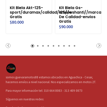
Kit Biela Akt-125-
Kit Biela Gs-
sport/duramax/calidad/envios
125//wshanti//marca
Gratis
De Calidad-envios
Gratis
$80.000
$90.000
somos guevaramotos88 estamos ubicados en Aguachica - Cesar,
hacemos envíos a nivel nacional. Nos especializamos en motos 2T.
Para mayor información tel: 310 664 8083 - 313 409 0873
Síguenos en nuestras redes: