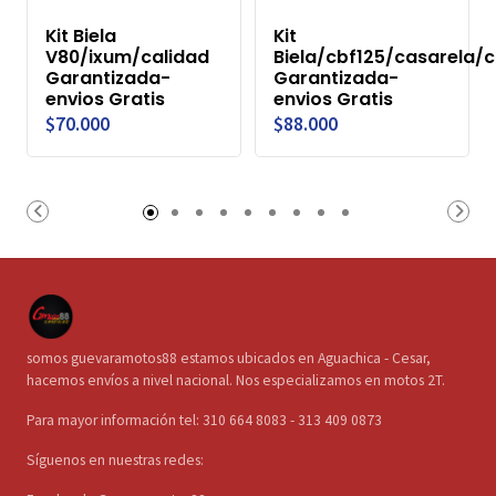
Kit Biela
Kit
V80/ixum/calidad
Biela/cbf125/casarela/c
Garantizada-
Garantizada-
envios Gratis
envios Gratis
$70.000
$88.000
somos guevaramotos88 estamos ubicados en Aguachica - Cesar,
hacemos envíos a nivel nacional. Nos especializamos en motos 2T.
Para mayor información tel: 310 664 8083 - 313 409 0873
Síguenos en nuestras redes: