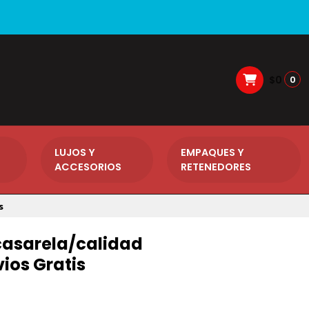
$0
0
LUJOS Y
EMPAQUES Y
ACCESORIOS
RETENEDORES
s
/casarela/calidad
ios Gratis