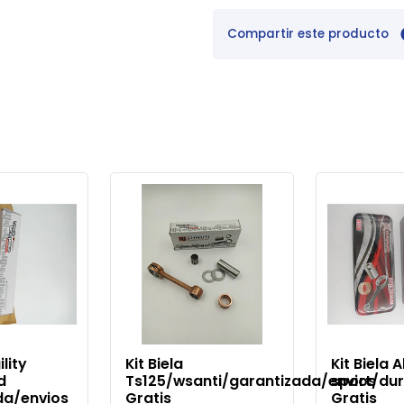
Compartir este producto
ility
Kit Biela
Kit Biela 
d
Ts125/wsanti/garantizada/envios
sport/du
da/envios
Gratis
Gratis