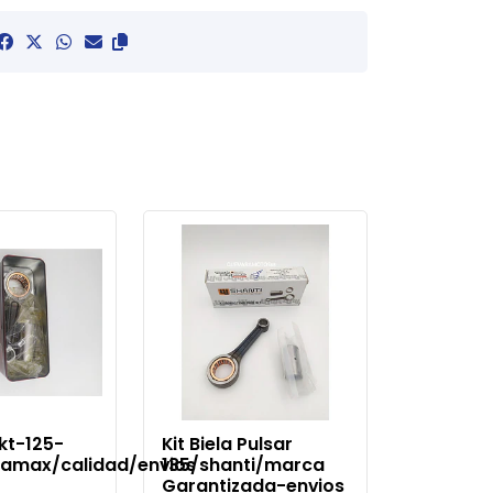
Akt-125-
Kit Biela Pulsar
ramax/calidad/envios
135/shanti/marca
Garantizada-envios