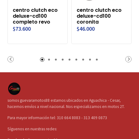
centro clutch eco
centro clutch eco
deluxe-cd100
deluxe-cd100
completo revo
coronita
$73.600
$46.000
somos guevaramotos88 estamos ubicados en Aguachica - Cesar,
hacemos envíos a nivel nacional. Nos especializamos en motos 2T.
Para mayor información tel: 310 664 8083 - 313 409 0873
Síguenos en nuestras redes: