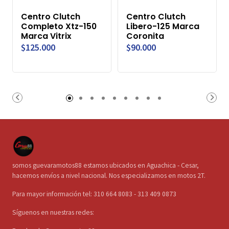
Centro Clutch
Centro Clutch
Completo Xtz-150
Libero-125 Marca
Marca Vitrix
Coronita
$125.000
$90.000
somos guevaramotos88 estamos ubicados en Aguachica - Cesar,
hacemos envíos a nivel nacional. Nos especializamos en motos 2T.
Para mayor información tel: 310 664 8083 - 313 409 0873
Síguenos en nuestras redes: