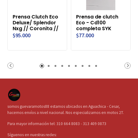
Prensa Clutch Eco
Prensa de clutch
Deluxe/ Splendor
Eco - Cd100
Nxg // Coronita //
completa SYK
$95.000
$77.000
somos guevaramotos88 estamos ubicados en Aguachica - Cesar,
hacemos envíos a nivel nacional. Nos especializamos en motos 2T.
Para mayor información tel: 310 664 8083 - 313 409 0873
Síguenos en nuestras redes: