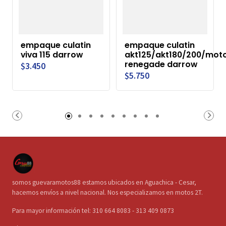
empaque culatin
empaque culatin
viva 115 darrow
akt125/akt180/200/mot
renegade darrow
$3.450
$5.750
somos guevaramotos88 estamos ubicados en Aguachica - Cesar,
hacemos envíos a nivel nacional. Nos especializamos en motos 2T.
Para mayor información tel: 310 664 8083 - 313 409 0873