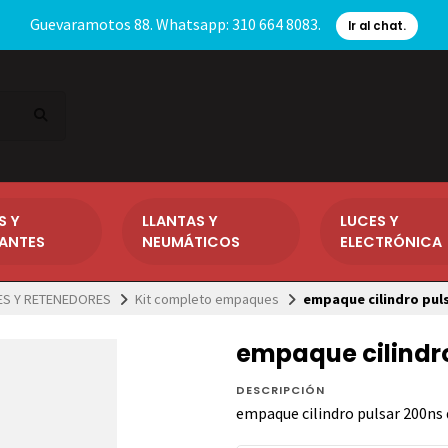
Guevaramotos 88. Whatsapp: 310 664 8083.
Ir al chat.
S Y
LLANTAS Y
LUCES Y
CANTES
NEUMÁTICOS
ELECTRÓNICA
S Y RETENEDORES
Kit completo empaques
empaque cilindro pul
empaque cilindr
DESCRIPCIÓN
empaque cilindro pulsar 200ns