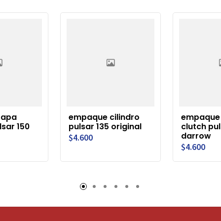
tapa
empaque cilindro
empaque
lsar 150
pulsar 135 original
clutch pu
darrow
$4.600
$4.600