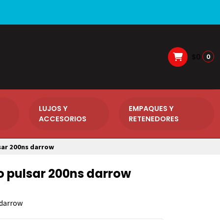
$0
0
LUJOS Y
EMPAQUES Y
ACCESORIOS
RETENEDORES
sar 200ns darrow
o pulsar 200ns darrow
 darrow