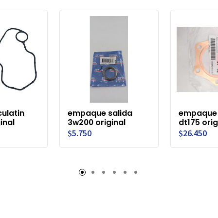
ulatin
empaque salida
empaque 
inal
3w200 original
dt175 orig
$5.750
$26.450