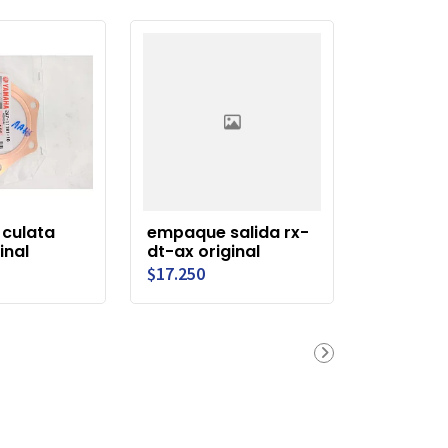
culata
empaque salida rx-
inal
dt-ax original
$17.250