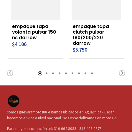
empaque tapa
empaque tapa
volanta pulsar 150
clutch pulsar
ns darrow
180/200/220
darrow
$4.106
$5.750
somos guevaramotos88 estamos ubicados en Aguachica - Cesar,
hacemos envíos a nivel nacional. Nos especializamos en motos 2T.
Para mayor información tel: 310 664 8083 - 313 409 0873