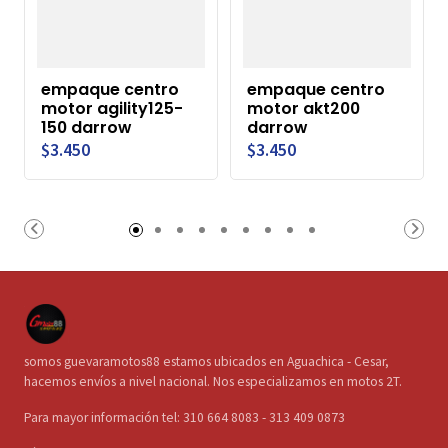
empaque centro
empaque centro
motor agility125-
motor akt200
150 darrow
darrow
$3.450
$3.450
somos guevaramotos88 estamos ubicados en Aguachica - Cesar,
hacemos envíos a nivel nacional. Nos especializamos en motos 2T.
Para mayor información tel: 310 664 8083 - 313 409 0873