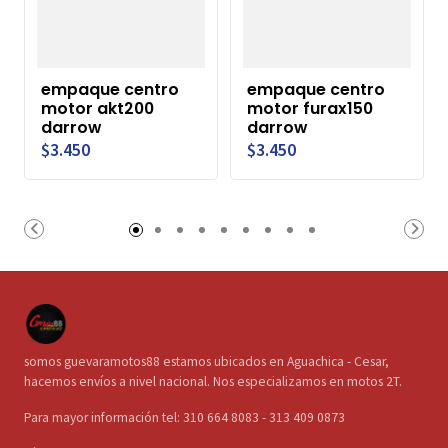
empaque centro
empaque centro
motor akt200
motor furax150
darrow
darrow
$3.450
$3.450
somos guevaramotos88 estamos ubicados en Aguachica - Cesar,
hacemos envíos a nivel nacional. Nos especializamos en motos 2T.
Para mayor información tel: 310 664 8083 - 313 409 0873