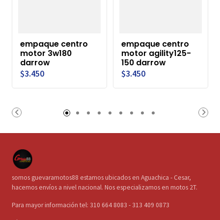
empaque centro
empaque centro
motor 3w180
motor agility125-
darrow
150 darrow
$3.450
$3.450
somos guevaramotos88 estamos ubicados en Aguachica - Cesar,
hacemos envíos a nivel nacional. Nos especializamos en motos 2T.
Para mayor información tel: 310 664 8083 - 313 409 0873