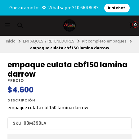
Guevaramotos 88. Whatsapp: 310 664 8083.
Ir al chat.
0
Inicio
EMPAQUES Y RETENEDORES
Kit completo empaques
empaque culata cbf150 lamina darrow
empaque culata cbf150 lamina
darrow
PRECIO
$4.600
DESCRIPCIÓN
empaque culata cbf150 lamina darrow
SKU: 03M390LA