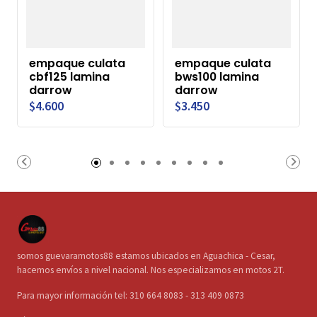
empaque culata
empaque culata
cbf125 lamina
bws100 lamina
darrow
darrow
$4.600
$3.450
somos guevaramotos88 estamos ubicados en Aguachica - Cesar,
hacemos envíos a nivel nacional. Nos especializamos en motos 2T.
Para mayor información tel: 310 664 8083 - 313 409 0873