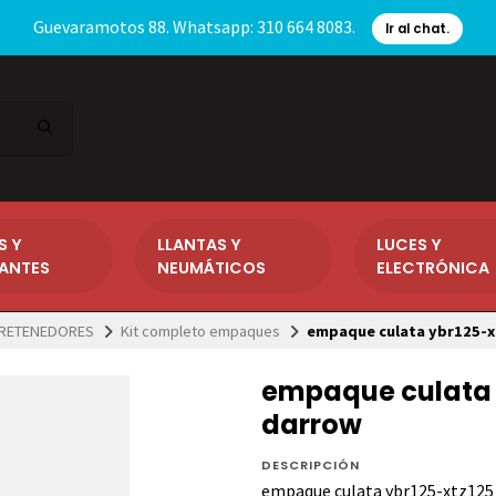
Guevaramotos 88. Whatsapp: 310 664 8083.
Ir al chat.
S Y
LLANTAS Y
LUCES Y
CANTES
NEUMÁTICOS
ELECTRÓNICA
 RETENEDORES
Kit completo empaques
empaque culata ybr125-x
empaque culata 
darrow
DESCRIPCIÓN
empaque culata ybr125-xtz125