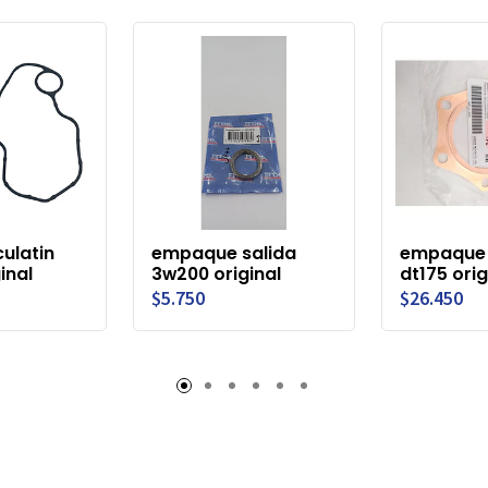
ulatin
empaque salida
empaque 
inal
3w200 original
dt175 orig
$5.750
$26.450