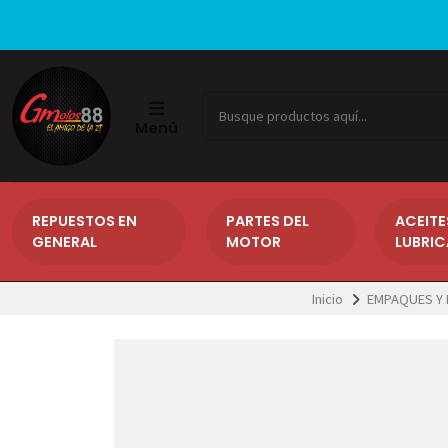
Menú
REPUESTOS EN
PARTES DEL
ACEITE
GENERAL
MOTOR
LUBRI
Inicio
EMPAQUES Y