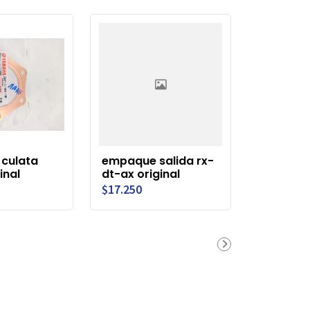
culata
empaque salida rx-
inal
dt-ax original
$17.250