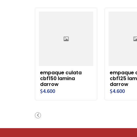
empaque culata
empaque c
cbf150 lamina
cbf125 lam
darrow
darrow
$4.600
$4.600