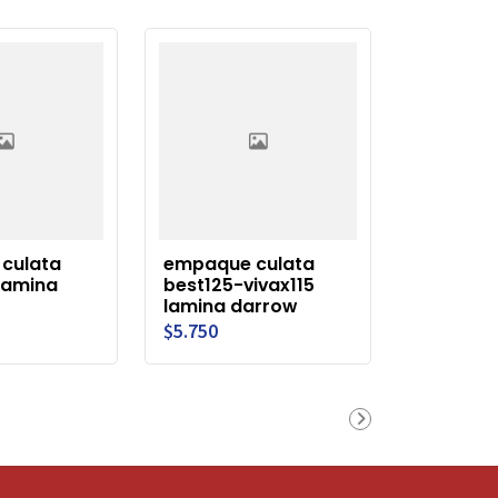
culata
empaque culata
 lamina
best125-vivax115
lamina darrow
$5.750