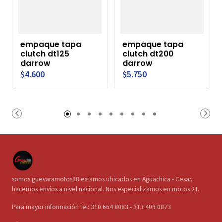
empaque tapa
empaque tapa
clutch dt125
clutch dt200
darrow
darrow
$4.600
$5.750
somos guevaramotos88 estamos ubicados en Aguachica - Cesar,
hacemos envíos a nivel nacional. Nos especializamos en motos 2T.
Para mayor información tel: 310 664 8083 - 313 409 0873