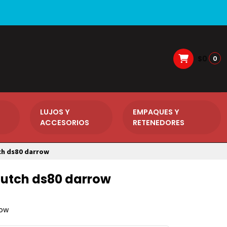
$0
0
LUJOS Y
EMPAQUES Y
ACCESORIOS
RETENEDORES
ch ds80 darrow
utch ds80 darrow
row