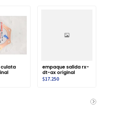
culata
empaque salida rx-
inal
dt-ax original
$17.250