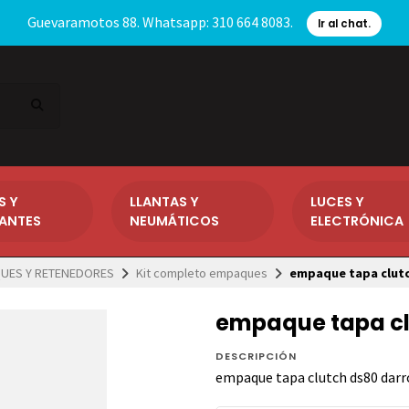
Guevaramotos 88. Whatsapp: 310 664 8083.
Ir al chat.
S Y
LLANTAS Y
LUCES Y
CANTES
NEUMÁTICOS
ELECTRÓNICA
UES Y RETENEDORES
Kit completo empaques
empaque tapa clut
empaque tapa cl
DESCRIPCIÓN
empaque tapa clutch ds80 dar