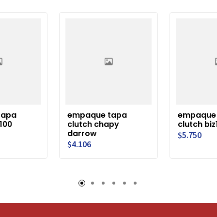
tapa
empaque tapa
empaque
100
clutch chapy
clutch bi
darrow
$5.750
$4.106