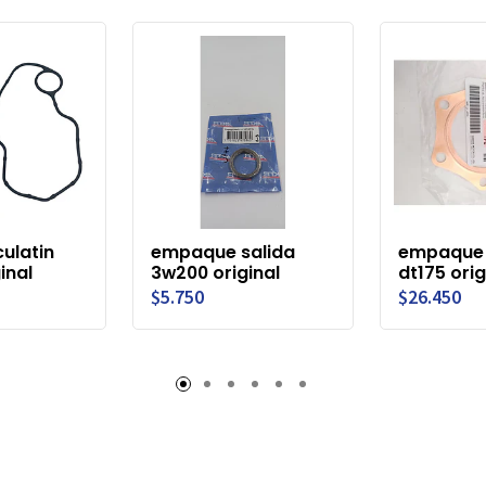
ulatin
empaque salida
empaque 
inal
3w200 original
dt175 orig
$5.750
$26.450