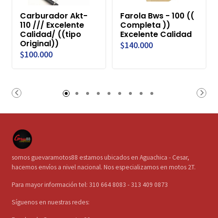
Carburador Akt-
Farola Bws - 100 ((
110 /// Excelente
Completa ))
Calidad/ ((tipo
Excelente Calidad
Original))
$140.000
$100.000
somos guevaramotos88 estamos ubicados en Aguachica - Cesar,
hacemos envíos a nivel nacional. Nos especializamos en motos 2T.
Para mayor información tel: 310 664 8083 - 313 409 0873
Síguenos en nuestras redes: