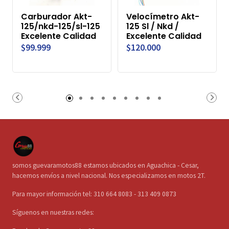
Carburador Akt-
Velocímetro Akt-
125/nkd-125/sl-125
125 Sl / Nkd /
Excelente Calidad
Excelente Calidad
$99.999
$120.000
somos guevaramotos88 estamos ubicados en Aguachica - Cesar,
hacemos envíos a nivel nacional. Nos especializamos en motos 2T.
Para mayor información tel: 310 664 8083 - 313 409 0873
Síguenos en nuestras redes: