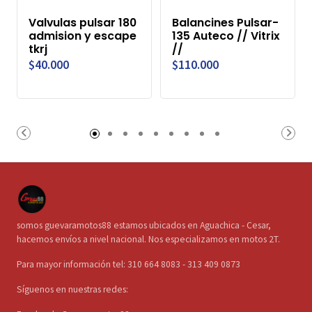
Valvulas pulsar 180
Balancines Pulsar-
admision y escape
135 Auteco // Vitrix
tkrj
//
$40.000
$110.000
somos guevaramotos88 estamos ubicados en Aguachica - Cesar,
hacemos envíos a nivel nacional. Nos especializamos en motos 2T.
Para mayor información tel: 310 664 8083 - 313 409 0873
Síguenos en nuestras redes: