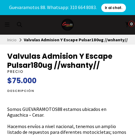
Guevaramotos 88. Whatsapp: 310 664 8083.
Ir al chat.
0
Inicio
Valvulas Admision Y Escape Pulsar180ug //wshanty//
Valvulas Admision Y Escape
Pulsar180ug //wshanty//
PRECIO
$75.000
DESCRIPCIÓN
Somos GUEVARAMOTOS88 estamos ubicados en
Aguachica – Cesar.
Hacemos envíos a nivel nacional, tenemos un amplio
listado de repuestos para diferentes motocicletas; somos