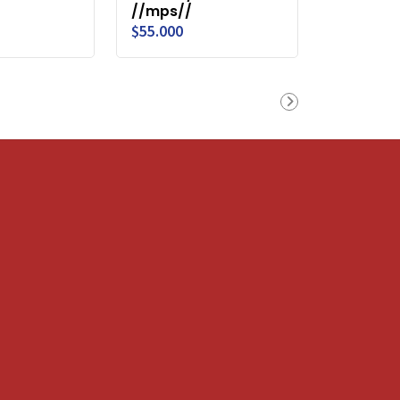
//mps//
$55.000