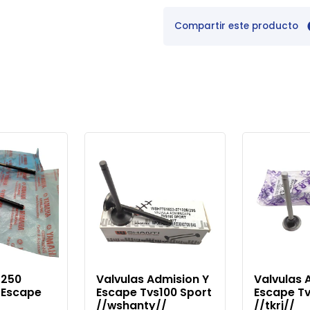
Compartir este producto
z250
Valvulas Admision Y
Valvulas 
 Escape
Escape Tvs100 Sport
Escape Tv
//wshanty//
//tkrj//