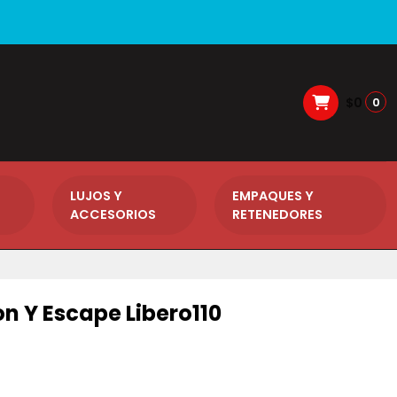
$0
0
LUJOS Y
EMPAQUES Y
ACCESORIOS
RETENEDORES
n Y Escape Libero110