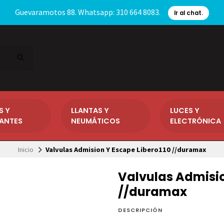
Guevaramotos 88. Whatsapp: 310 664 8083.
Ir al chat.
S Y
LLANTAS Y
LUCES Y
CANTES
NEUMÁTICOS
ELECTRÓNICA
Inicio
Valvulas Admision Y Escape Libero110 //duramax
Valvulas Admisio
//duramax
DESCRIPCIÓN