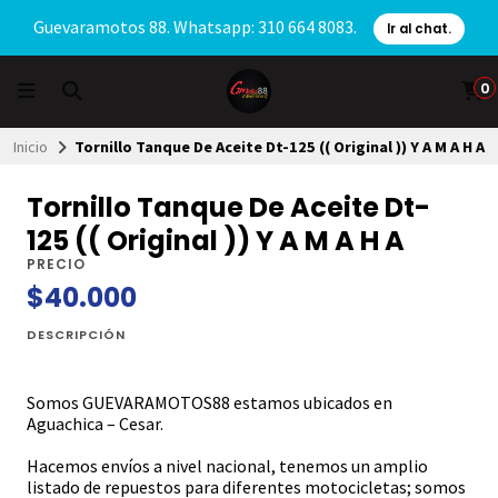
Guevaramotos 88. Whatsapp: 310 664 8083.
Ir al chat.
0
Inicio
Tornillo Tanque De Aceite Dt-125 (( Original )) Y A M A H A
Tornillo Tanque De Aceite Dt-
125 (( Original )) Y A M A H A
PRECIO
$40.000
DESCRIPCIÓN
Somos GUEVARAMOTOS88 estamos ubicados en
Aguachica – Cesar.
Hacemos envíos a nivel nacional, tenemos un amplio
listado de repuestos para diferentes motocicletas; somos