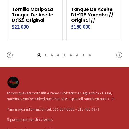
Tornillo Mariposa
Tanque De Aceite
Tanque De Aceite
Dt-125 Yamaha //
Dt125 Original
Original //
$22.000
$160.000
somos guevaramotos88 estamos ubicados en Aguachica - Cesar,
hacemos envíos a nivel nacional. Nos especializamos en motos 2T.
Para mayor información tel: 310 664 8083 - 313 409 0873
Síguenos en nuestras redes: