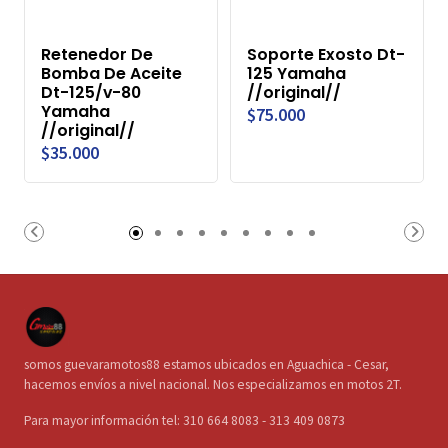
Retenedor De
Soporte Exosto Dt-
Bomba De Aceite
125 Yamaha
Dt-125/v-80
//original//
Yamaha
$75.000
//original//
$35.000
somos guevaramotos88 estamos ubicados en Aguachica - Cesar,
hacemos envíos a nivel nacional. Nos especializamos en motos 2T.
Para mayor información tel: 310 664 8083 - 313 409 0873