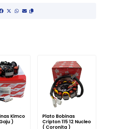
inas Kimco
Plato Bobinas
 Gaju )
Cripton 115 12 Nucleo
( Coronita )