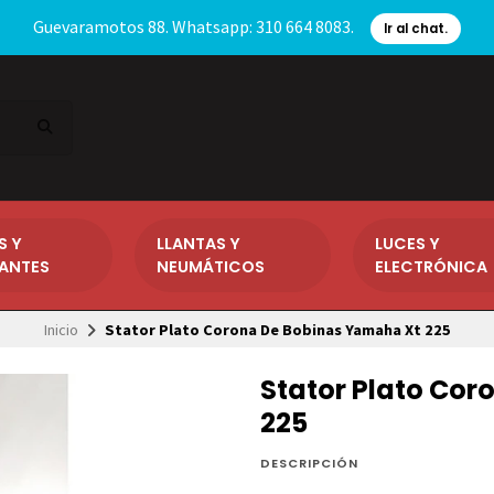
Guevaramotos 88. Whatsapp: 310 664 8083.
Ir al chat.
S Y
LLANTAS Y
LUCES Y
CANTES
NEUMÁTICOS
ELECTRÓNICA
Inicio
Stator Plato Corona De Bobinas Yamaha Xt 225
Stator Plato Co
225
DESCRIPCIÓN