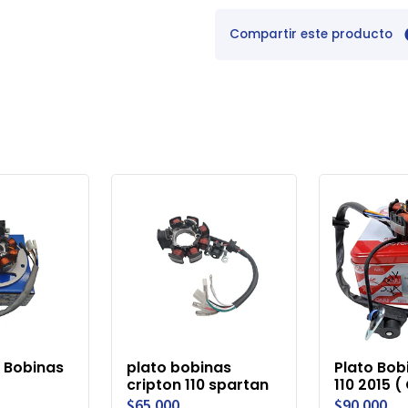
Compartir este producto
 Bobinas
plato bobinas
Plato Bob
cripton 110 spartan
110 2015 (
$65.000
$90.000