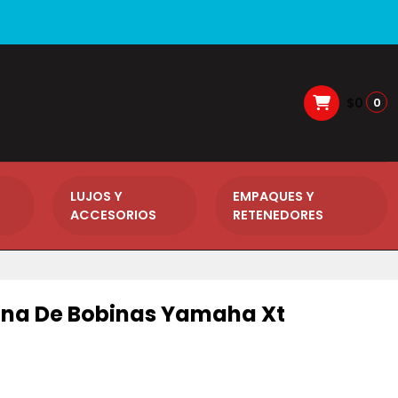
$0
0
LUJOS Y
EMPAQUES Y
ACCESORIOS
RETENEDORES
rona De Bobinas Yamaha Xt