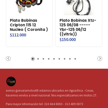
Plato Bobinas
Plato Bobinas Xtz-
Cripton 115 12
125 06/08 -----
Nucleo ( Coronita )
Ybr-125 06/12
((vitrix))
$112.000
$150.000
somos guevaramotos88 estamos ubicados en Aguachica - Cesar,
hacemos envíos a nivel nacional. Nos especializamos en motos 2T.
Para mayor información tel: 310 664 8083 - 313 409 0873