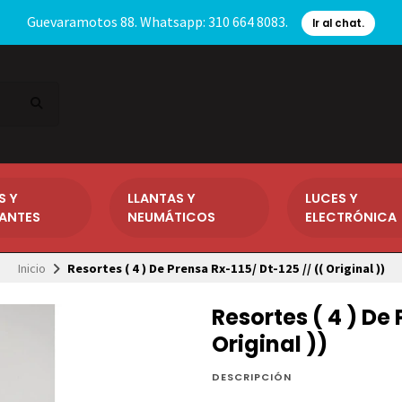
Guevaramotos 88. Whatsapp: 310 664 8083.
Ir al chat.
S Y
LLANTAS Y
LUCES Y
CANTES
NEUMÁTICOS
ELECTRÓNICA
Inicio
Resortes ( 4 ) De Prensa Rx-115/ Dt-125 // (( Original ))
Resortes ( 4 ) De 
Original ))
DESCRIPCIÓN