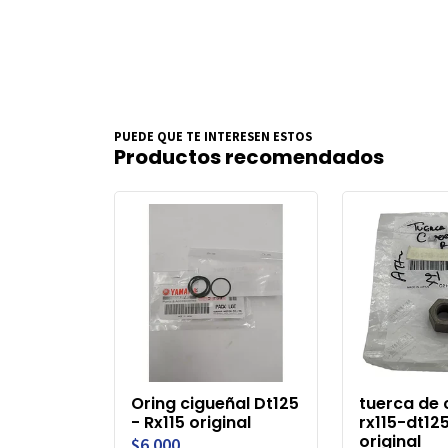
PUEDE QUE TE INTERESEN ESTOS
Productos recomendados
Oring cigueñal Dt125
tuerca de 
- Rx115 original
rx115-dt1
original
$6.000