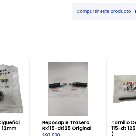
Compartir este producto
cigueñal
Reposapie Trasero
Tornillo 
25 12mm
Rx115-dt125 Original
115-dt 12
)
$92.000