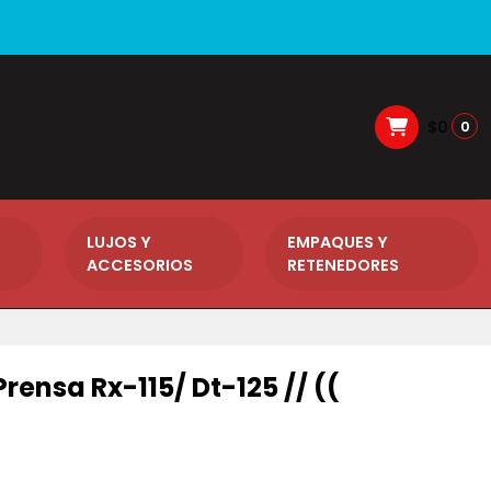
$0
0
LUJOS Y
EMPAQUES Y
ACCESORIOS
RETENEDORES
Prensa Rx-115/ Dt-125 // ((