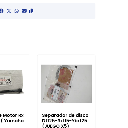
De Motor Rx
Separador de disco
5 ( Yamaha
Dt125-Rx115-Ybr125
(JUEGO X5)