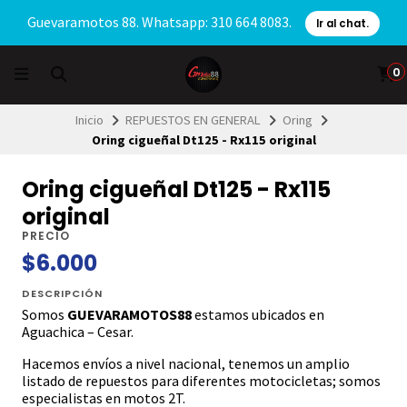
Guevaramotos 88. Whatsapp: 310 664 8083.
Ir al chat.
0
Inicio
REPUESTOS EN GENERAL
Oring
Oring cigueñal Dt125 - Rx115 original
Oring cigueñal Dt125 - Rx115
original
PRECIO
$6.000
DESCRIPCIÓN
Somos
GUEVARAMOTOS88
estamos ubicados en
Aguachica – Cesar.
Hacemos envíos a nivel nacional, tenemos un amplio
listado de repuestos para diferentes motocicletas; somos
especialistas en motos 2T.