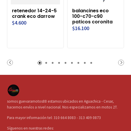
retenedor 14-24-5
balancines eco
crank eco darrow
100-c70-c90
paticos coronita
$4.600
$16.100
somos guevaramotos88 estamos ubicados en Aguachica - Cesar,
hacemos envíos a nivel nacional. Nos especializamos en motos 2T.
Para mayor información tel: 310 664 8083 - 313 409 0873
Síguenos en nuestras redes: