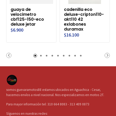
guaya de
cadenilla eco
velocimetro
deluxe-cripton110-
cbf125-150-eco
akt110 42
deluxe jetar
exlabones
duramax
$6.900
$16.100
somos guevaramotos88 estamos ubicados en Aguachica - Cesar,
hacemos envíos a nivel nacional. Nos especializamos en motos 2T.
Para mayor información tel: 310 664 8083 - 313 409 0873
Síguenos en nuestras redes: