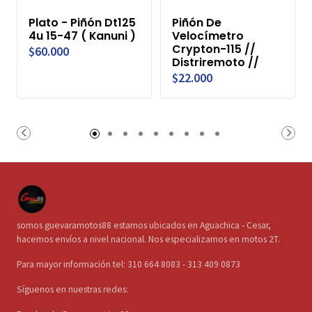
Plato - Piñón Dt125
Piñón De
4u 15-47 ( Kanuni )
Velocímetro
Crypton-115 //
$60.000
Distriremoto //
$22.000
somos guevaramotos88 estamos ubicados en Aguachica - Cesar,
hacemos envíos a nivel nacional. Nos especializamos en motos 2T.
Para mayor información tel: 310 664 8083 - 313 409 0873
Síguenos en nuestras redes: